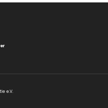
rer
ie e.V.