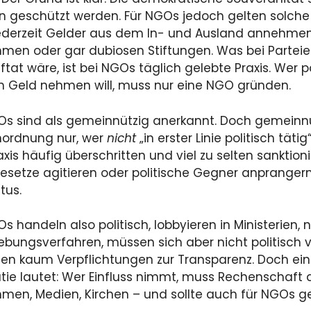
en geschützt werden. Für NGOs jedoch gelten solche 
ederzeit Gelder aus dem In- und Ausland annehmen
men oder gar dubiosen Stiftungen. Was bei Parteie
ftat wäre, ist bei NGOs täglich gelebte Praxis. Wer po
 Geld nehmen will, muss nur eine NGO gründen.
Os sind als gemeinnützig anerkannt. Doch gemeinnüt
ordnung nur, wer
nicht
„in erster Linie politisch tätig
axis häufig überschritten und viel zu selten sanktion
setze agitieren oder politische Gegner anpranger
atus.
Os handeln also politisch, lobbyieren in Ministerien,
bungsverfahren, müssen sich aber nicht politisch 
gen kaum Verpflichtungen zur Transparenz. Doch ein
ie lautet: Wer Einfluss nimmt, muss Rechenschaft ab
men, Medien, Kirchen – und sollte auch für NGOs ge