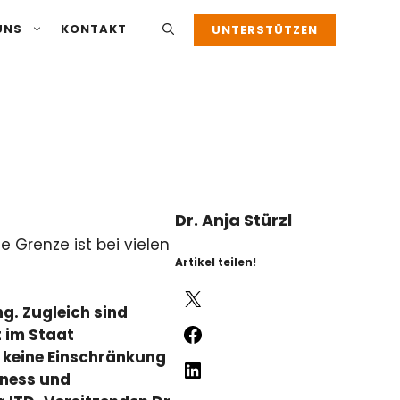
UNS
KONTAKT
UNTERSTÜTZEN
Dr. Anja Stürzl
 Grenze ist bei vielen
Artikel teilen!
X
g. Zugleich sind
Facebook
 im Staat
 keine Einschränkung
LinkedIn
rness und