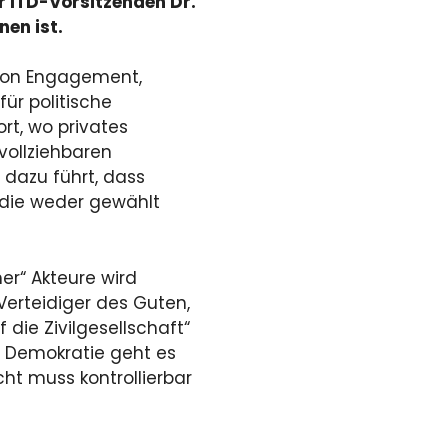
r ITD-Vorsitzenden Dr.
nen ist.
 von Engagement,
für politische
rt, wo privates
ollziehbaren
dazu führt, dass
 die weder gewählt
her“ Akteure wird
Verteidiger des Guten,
 die Zivilgesellschaft“
r Demokratie geht es
ht muss kontrollierbar