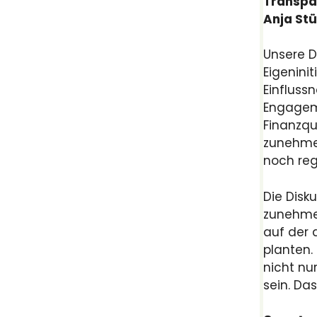
Transpar
Anja Stü
Unsere D
Eigeninit
Einfluss
Engageme
Finanzqu
zunehmen
noch regu
Die Disk
zunehmen
auf der 
planten.
nicht nu
sein. Da