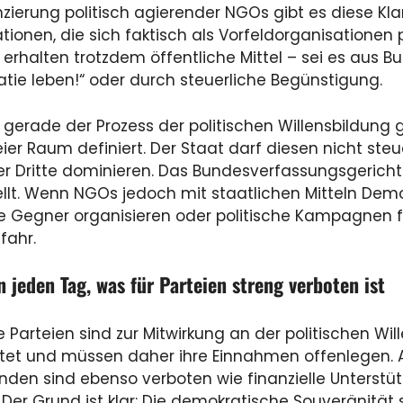
nzierung politisch agierender NGOs gibt es diese Klar
tionen, die sich faktisch als Vorfeldorganisationen p
, erhalten trotzdem öffentliche Mittel – sei es au
tie leben!“ oder durch steuerliche Begünstigung.
t gerade der Prozess der politischen Willensbildung 
eier Raum definiert. Der Staat darf diesen nicht steu
er Dritte dominieren. Das Bundesverfassungsgericht
ellt. Wenn NGOs jedoch mit staatlichen Mitteln De
he Gegner organisieren oder politische Kampagnen 
fahr.
 jeden Tag, was für Parteien streng verboten ist
he Parteien sind zur Mitwirkung an der politischen Wi
htet und müssen daher ihre Einnahmen offenlegen
den sind ebenso verboten wie finanzielle Unterst
 Der Grund ist klar: Die demokratische Souveränität s