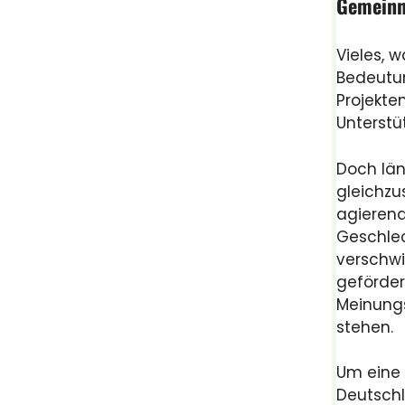
Gemeinn
Vieles, w
Bedeutun
Projekte
Unterstü
Doch län
gleichzu
agierend
Geschlec
verschw
geförder
Meinungs
stehen.
Um eine 
Deutschl