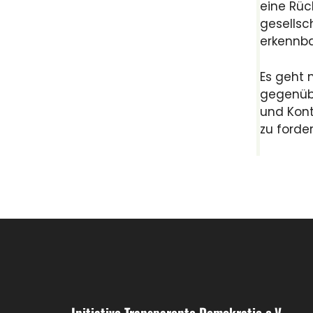
eine Rüc
gesellsc
erkennbar
Es geht 
gegenübe
und Kont
zu forde
Initiative Transparente Demokratie e.V.