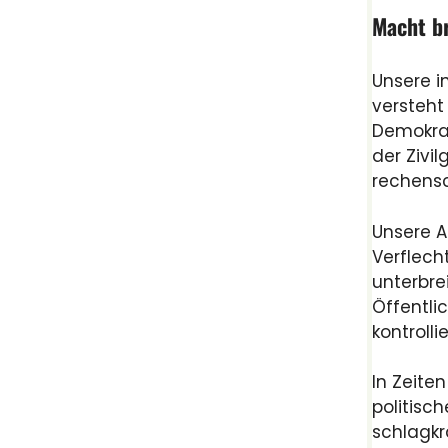
Macht br
Unsere i
versteht
Demokrat
der Zivil
rechensc
Unsere A
Verflech
unterbre
Öffentli
kontroll
In Zeite
politisc
schlagkr