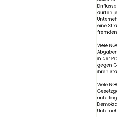
Einflüss
dürfen j
Unterneh
eine Stra
fremdem
Viele NG
Abgaben
in der Pr
gegen Ge
ihren St
Viele NG
Gesetzge
unterlie
Demokrat
Unterneh