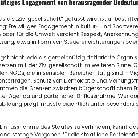
ütziges Engagement von herausragender Bedeutu
as als „Zivilgesellschaft“ gefasst wird, ist unbestrit
g: Freiwilliges Engagement in Kultur- und Sportvere
n oder für die Umwelt verdient Respekt, Anerkennun
tzung, etwa in Form von Steuererleichterungen oder
gst nicht jede als gemeinnützig deklarierte Organisa
setzen mit der Zivilgesellschaft im weiteren Sinne. G
en NGOs, die in sensiblen Bereichen tätig sind – Migr
hterfragen, Schutz von Demokratie und Meinungsfre
immen die Grenzen zwischen bürgerschaftlichem E
ter Agenda und parteinaher Einflussnahme. Wer dort
bildung prägt, müsste eigentlich unter besonders s
Einflussnahme des Staates zu verhindern, kennt das
and strenge Vorgaben für die staatliche Parteienfi