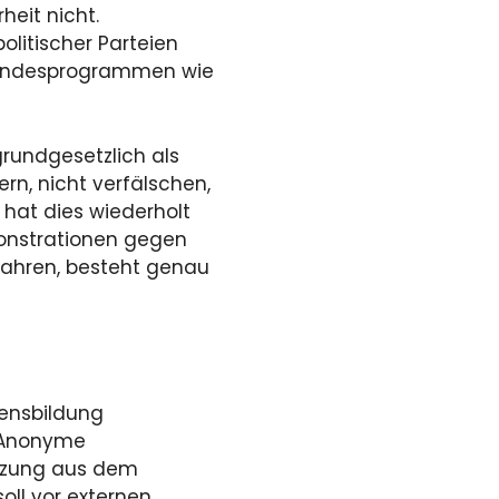
heit nicht.
olitischer Parteien
s Bundesprogrammen wie
grundgesetzlich als
ern, nicht verfälschen,
 hat dies wiederholt
monstrationen gegen
fahren, besteht genau
llensbildung
. Anonyme
ützung aus dem
oll vor externen