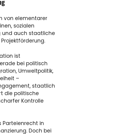
ng
ten von elementarer
inen, sozialen
g und auch staatliche
 Projektförderung.
tion ist
erade bei politisch
ation, Umweltpolitik,
iheit –
ngagement, staatlich
 die politische
charfer Kontrolle
 Parteienrecht in
nanzierung. Doch bei