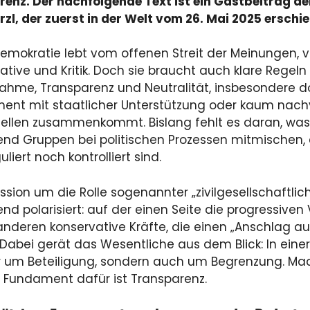
enz. Der nachfolgende Text ist ein Gastbeitrag de
rzl, der zuerst in der Welt vom 26. Mai 2025 erschie
emokratie lebt vom offenen Streit der Meinungen,
iative und Kritik. Doch sie braucht auch klare Regeln 
nahme, Transparenz und Neutralität, insbesondere do
nt mit staatlicher Unterstützung oder kaum nachv
ellen zusammenkommt. Bislang fehlt es daran, was 
d Gruppen bei politischen Prozessen mitmischen,
liert noch kontrolliert sind.
ussion um die Rolle sogenannter „zivilgesellschaftlic
d polarisiert: auf der einen Seite die progressiven 
anderen konservative Kräfte, die einen „Anschlag auf
 Dabei gerät das Wesentliche aus dem Blick: In eine
r um Beteiligung, sondern auch um Begrenzung. Mac
s Fundament dafür ist Transparenz.