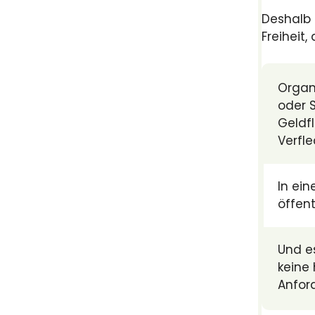
Deshalb 
Freiheit
Organ
oder 
Geldf
Verfl
In ei
öffent
Und e
keine
Anfor