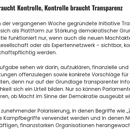
aucht Kontrolle, Kontrolle braucht Transparenz
n der vergangenen Woche gegründete Initiative Tr
 sich als Plattform zur Stärkung demokratischer Gru
ie funktioniert nur, wenn auch die neuen Machtak
gesellschaft oder als Expertennetzwerk – sichtbar, ko
haftspflichtig werden.
ufgabe sehen wir darin, aufzuklären, finanzielle und 
tungen offenzulegen sowie konkrete Vorschläge für
iten, denn nur auf der Grundlage transparenter Inf
chkeit sich ein Urteil bilden. Nur so können Parlamen
ieren, ob Macht im Sinne der Demokratie ausgeübt wi
n zunehmender Polarisierung, in denen Begriffe wie „Z
he Kampfbegriffe verwendet werden und in denen 
äftigen, finanzstarken Organisationen herangewach