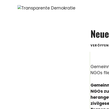
Zum
Inhalt
springen
Neue
VERÖFFEN
Gemeinnü
NGOs fli
Gemeinn
NGOs zu 
herangew
zivilges