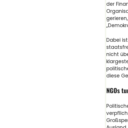
der Fina
Organisa
gerieren
„Demokra
Dabei is
staatsfr
nicht üb
klargest
politisc
diese Ge
NGOs tun
Politisc
verpflic
Großspen
Ausland.